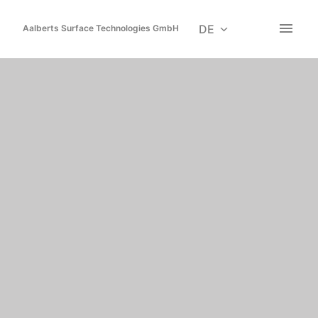
Zum
Inhalt
DE
Aalberts Surface Technologies GmbH
Startseite
springen