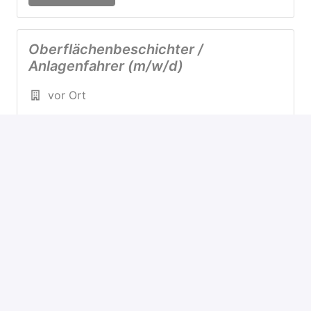
Oberflächenbeschichter /
Anlagenfahrer (m/w/d)
vor Ort
Weiterstadt
,
Hessen
,
Deutschland
Job ansehen
Mechatroniker / Elektriker/
Mechaniker (m/w/d)
vor Ort
Weiterstadt
,
Hessen
,
Deutschland