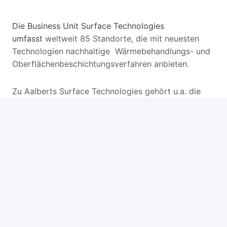
Die Business Unit Surface Technologies
umfasst
weltweit 85 Standorte, die mit neuesten
Technologien nachhaltige Wärmebehandlungs- und
Oberflächenbeschichtungsverfahren anbieten.
Zu Aalberts Surface Technologies gehört u.a. die
Einheit Polymer West mit knapp 450 Mitarbeitern an
11 Standorten und einem Umsatz von ca. 70 Mio. €.
Als weltweit führender Anbieter funktioneller
Oberflächenveredelung und technischer
Dienstleister entwickeln wir anwendungsspezifische
Beschichtungslösungen für unsere Kunden u.a. aus
der Automobilindustrie, dem Maschinenbau oder der
Luft- und Raumfahrttechnik.
Zur Verstärkung unserer Sparte Polymer suchen wir