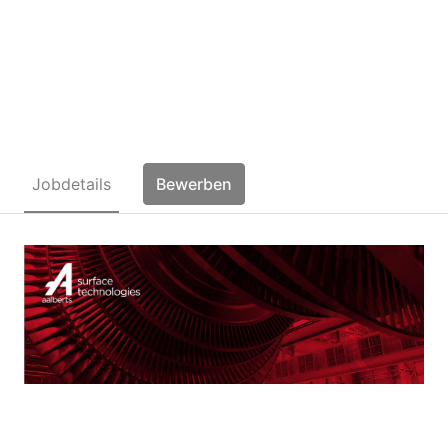
Zerspanungsmechaniker
FR Drehtechnik (m/w/d)
Jobdetails
Bewerben