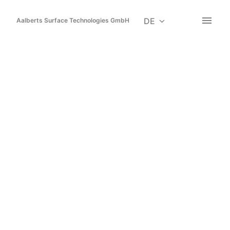
Zum
Inhalt
DE
Aalberts Surface Technologies GmbH
Startseite
springen