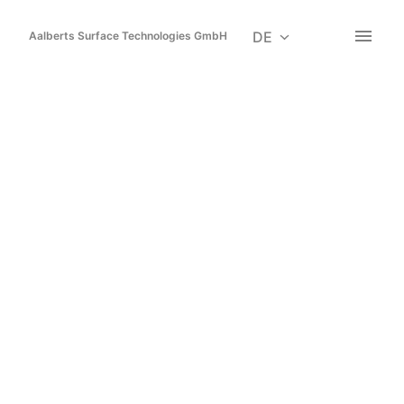
Zum
Inhalt
DE
Aalberts Surface Technologies GmbH
Startseite
springen