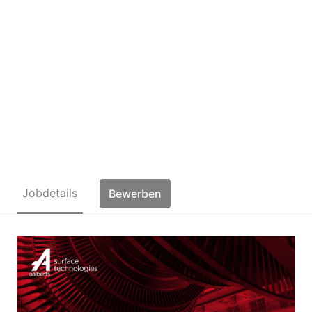
Anlagenführer
Oberflächentechnik
(m/w/d)
Jobdetails
Bewerben