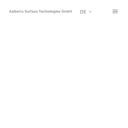
Zum
Inhalt
DE
Aalberts Surface Technologies GmbH
Startseite
springen