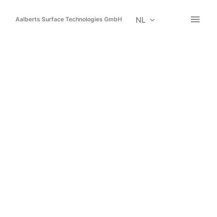
Overslaan
naar
NL
Aalberts Surface Technologies GmbH
Homepagina
content