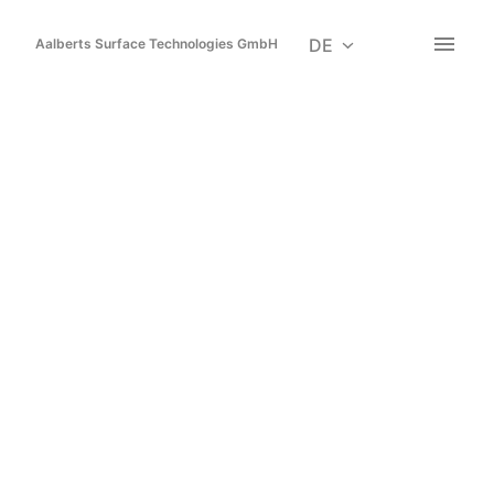
Zum
Inhalt
DE
Aalberts Surface Technologies GmbH
Startseite
springen