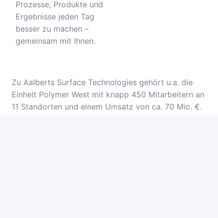
Prozesse, Produkte und
Ergebnisse jeden Tag
besser zu machen –
gemeinsam mit Ihnen.
Zu Aalberts Surface Technologies gehört u.a. die
Einheit Polymer West mit knapp 450 Mitarbeitern an
11 Standorten und einem Umsatz von ca. 70 Mio. €.
Als weltweit führender Anbieter funktioneller
Oberflächenveredelung und technischer
Dienstleister entwickeln wir anwendungsspezifische
Beschichtungslösungen für unsere Kunden u.a. aus
der Automobilindustrie, dem Maschinenbau oder der
Luft- und Raumfahrttechnik.
Zur Mitgestaltung des strategischen Wachstums