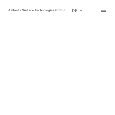
Zum
Inhalt
DE
Aalberts Surface Technologies GmbH
Startseite
springen