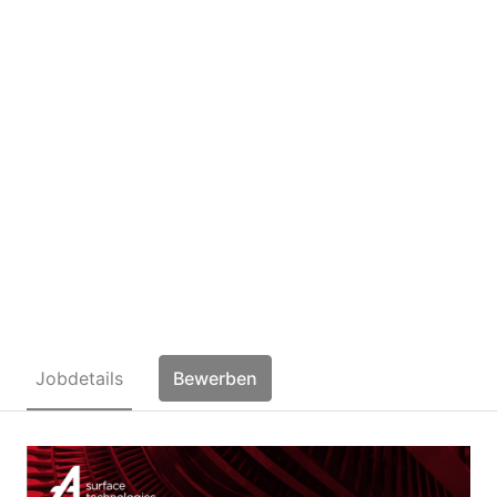
Elektriker /
Betriebselektriker
(m/w/d)
Jobdetails
Bewerben