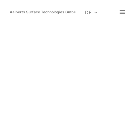
Zum
Inhalt
DE
Aalberts Surface Technologies GmbH
Startseite
springen