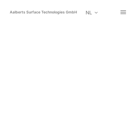
Overslaan
naar
NL
Aalberts Surface Technologies GmbH
Homepagina
content