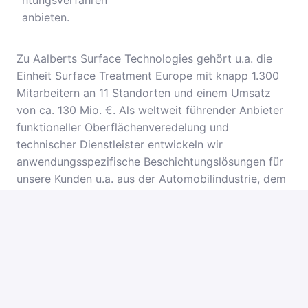
htungsverfahren
anbieten.
Zu Aalberts Surface Technologies gehört u.a. die
Einheit Surface Treatment Europe mit knapp 1.300
Mitarbeitern an 11 Standorten und einem Umsatz
von ca. 130 Mio. €. Als weltweit führender Anbieter
funktioneller Oberflächenveredelung und
technischer Dienstleister entwickeln wir
anwendungsspezifische Beschichtungslösungen für
unsere Kunden u.a. aus der Automobilindustrie, dem
Maschinenbau oder der Luft- und Raumfahrttechnik.
Zur Verstärkung unserer Sparte Surface Treatment
suchen wir an unserem Standort Kaufbeuren, Bayern
eine/n