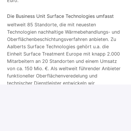
Euro.
Die Business Unit Surface Technologies umfasst
weltweit 85 Standorte, die mit neuesten
Technologien nachhaltige Wärmebehandlungs- und
Oberflächenbeschichtungsverfahren anbieten. Zu
Aalberts Surface Technologies gehört u.a. die
Einheit Surface Treatment Europe mit knapp 2.000
Mitarbeitern an 20 Standorten und einem Umsatz
von ca. 150 Mio. €. Als weltweit führender Anbieter
funktioneller Oberflächenveredelung und
technischer Dienstleister entwickeln wir
anwendungsspezifische Beschichtungslösungen für
unsere Kunden u.a. aus der Automobilindustrie, dem
Maschinenbau oder der Luft- und Raumfahrttechnik.
Zur Verstärkung unserer Instandhaltung suchen wir
Sie zum nächstmöglichen Zeitpunkt an unserem