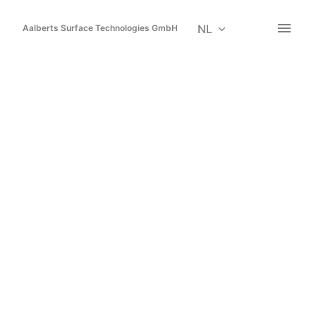
Overslaan
naar
NL
Aalberts Surface Technologies GmbH
Homepagina
content