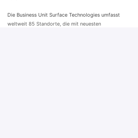
Die Business Unit Surface Technologies umfasst
weltweit 85 Standorte, die mit neuesten
Technologien nachhaltige Wärmebehandlungs- und
Oberflächenbeschichtungsverfahren
anbieten. Zu Aalberts Surface Technologies gehört
u.a. die Einheit Surface Treatment Europe mit knapp
2.000 Mitarbeitern an 20 Standorten und einem
Umsatz von ca. 150 Mio. €. Als weltweit führender
Anbieter funktioneller Oberflächenveredelung und
technischer Dienstleister entwickeln wir
anwendungsspezifische Beschichtungslösungen für
unsere Kunden u.a. aus der Automobilindustrie, dem
Maschinenbau oder der Luft- und Raumfahrttechnik.
Zur Verstärkung unserer Sparte Surface Treatment
suchen wir an unserem Standort XXX Sie als