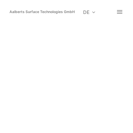
Zum
Inhalt
DE
Aalberts Surface Technologies GmbH
Startseite
springen