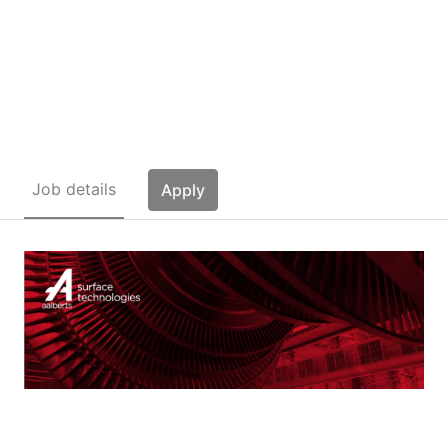
XXX Surface Treatment
Master (m/w/d) (39)
Job details
Apply