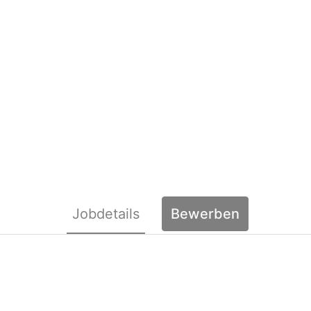
Auszubildende z
Jobdetails
Bewerben