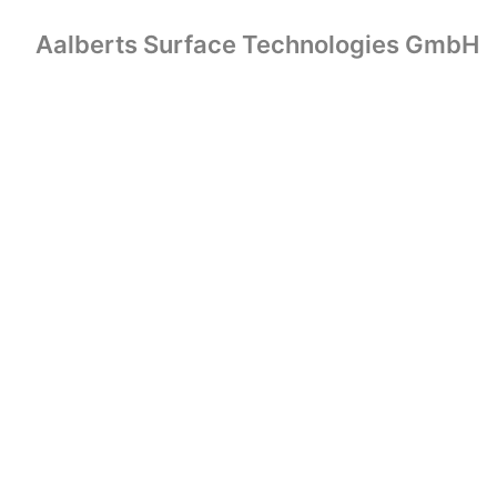
Zum
Inhalt
Aalberts Surface Technologies GmbH
Startseite
springen