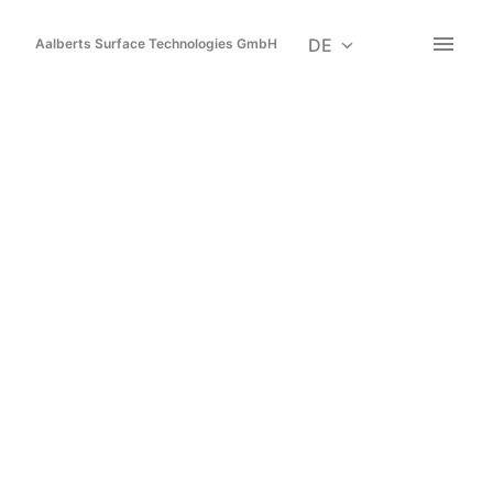
Zum
Inhalt
DE
Aalberts Surface Technologies GmbH
Startseite
springen