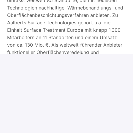
umfasst
weltweit 85 Standorte, die mit neuesten
Technologien nachhaltige Wärmebehandlungs- und
Oberflächenbeschichtungsverfahren anbieten. Zu
Aalberts Surface Technologies gehört u.a. die
Einheit Surface Treatment Europe mit knapp 1.300
Mitarbeitern an 11 Standorten und einem Umsatz
von ca. 130 Mio. €. Als weltweit führender Anbieter
funktioneller Oberflächenveredelung und
technischer Dienstleister entwickeln wir
anwendungsspezifische Beschichtungslösungen für
unsere Kunden u.a. aus der Automobilindustrie, dem
Maschinenbau oder der Luft- und Raumfahrttechnik.
Zur Verstärkung unserer Sparte Surface Treatment
suchen wir an unserem Standort Weiterstadt einen
Oberflächenbeschichter
/ Anlagenfahrer (m/w/d)