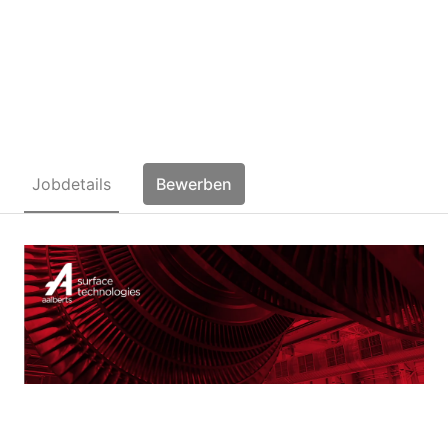
Zerspanungsmechaniker
FR Drehtechnik (m/w/d)
Jobdetails
Bewerben