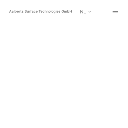
Overslaan
naar
NL
Aalberts Surface Technologies GmbH
Homepagina
content