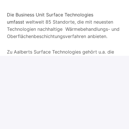
Die Business Unit Surface Technologies
umfasst
weltweit 85 Standorte, die mit neuesten
Technologien nachhaltige Wärmebehandlungs- und
Oberflächenbeschichtungsverfahren anbieten.
Zu Aalberts Surface Technologies gehört u.a. die
Einheit Polymer West mit knapp 450 Mitarbeitern an
11 Standorten und einem Umsatz von ca. 70 Mio. €.
Als weltweit führender Anbieter funktioneller
Oberflächenveredelung und technischer
Dienstleister entwickeln wir anwendungsspezifische
Beschichtungslösungen für unsere Kunden u.a. aus
der Automobilindustrie, dem Maschinenbau oder der
Luft- und Raumfahrttechnik.
Zur Verstärkung unserer Sparte Polymer suchen wir