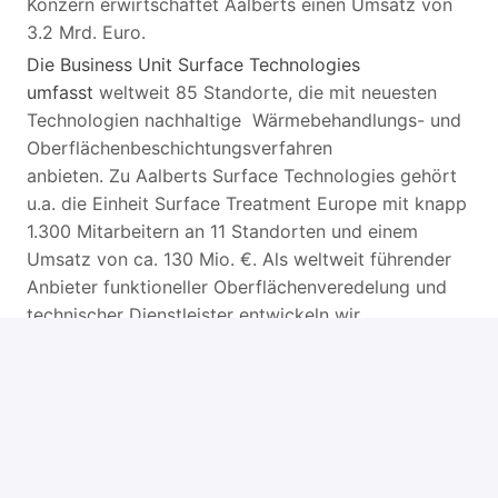
Konzern erwirtschaftet Aalberts einen Umsatz von
3.2 Mrd. Euro.
Die Business Unit Surface Technologies
umfasst
weltweit 85 Standorte, die mit neuesten
Technologien nachhaltige Wärmebehandlungs- und
Oberflächenbeschichtungsverfahren
anbieten. Zu Aalberts Surface Technologies gehört
u.a. die Einheit Surface Treatment Europe mit knapp
1.300 Mitarbeitern an 11 Standorten und einem
Umsatz von ca. 130 Mio. €. Als weltweit führender
Anbieter funktioneller Oberflächenveredelung und
technischer Dienstleister entwickeln wir
anwendungsspezifische Beschichtungslösungen für
unsere Kunden u.a. aus der Automobilindustrie, dem
Maschinenbau oder der Luft- und Raumfahrttechnik.
Zur Verstärkung unserer Sparte Surface Treatment
suchen wir an unserem Standort Göppingen einen