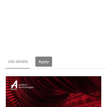
Anlagenführer
Oberflächentechnik
(m/w/d)
Job details
Apply