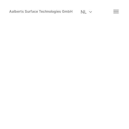
Overslaan
naar
NL
Aalberts Surface Technologies GmbH
Homepagina
content