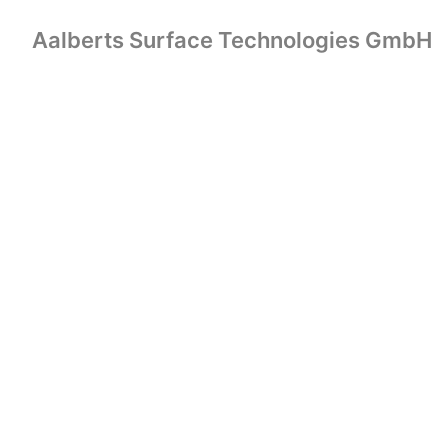
Overslaan
naar
Aalberts Surface Technologies GmbH
Homepagina
content