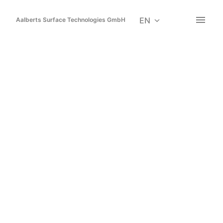
Skip
to
EN
Aalberts Surface Technologies GmbH
Homepage
content