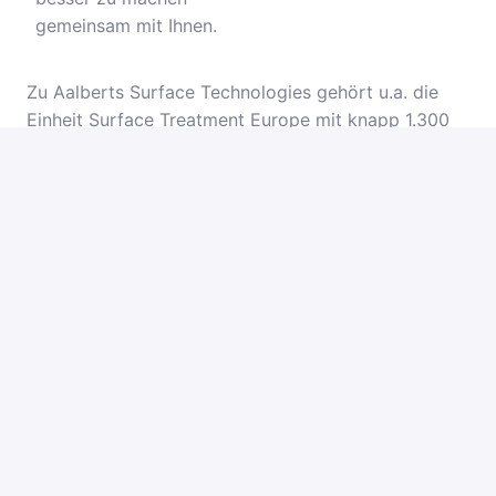
gemeinsam mit Ihnen.
Zu Aalberts Surface Technologies gehört u.a. die
Einheit Surface Treatment Europe mit knapp 1.300
Mitarbeitern an 11 Standorten und einem Umsatz
von ca. 130 Mio. €. Als weltweit führender Anbieter
funktioneller Oberflächenveredelung und
technischer Dienstleister entwickeln wir
anwendungsspezifische Beschichtungslösungen für
unsere Kunden u.a. aus der Automobilindustrie, dem
Maschinenbau oder der Luft- und Raumfahrttechnik.
Zur Verstärkung unserer Sparte Surface Treatment
suchen wir an unserem Standort Kirchheim-
Heimstetten eine/n